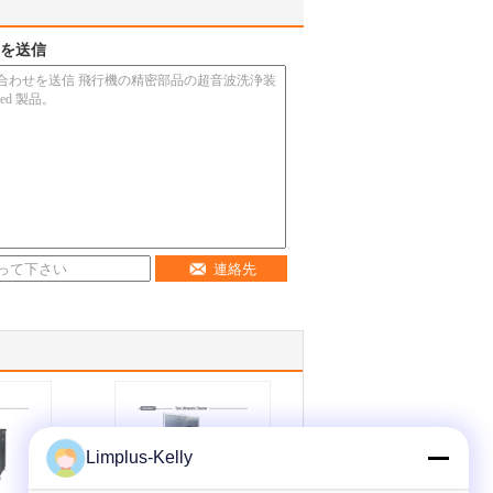
を送信
連絡先
Limplus-Kelly