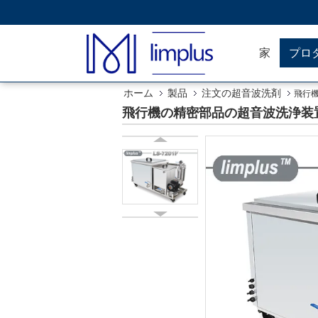
家
プロ
ホーム
製品
注文の超音波洗剤
飛行機
飛行機の精密部品の超音波洗浄装置、