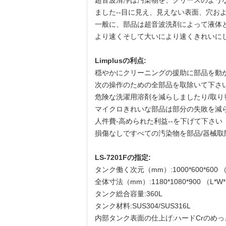
超音波清浄は汚染物を、グリースのよう
ました--目に見え、見えない表面、穴お
一般に、部品は超音波洗剤によって液体
より速くそして大いにより速くきれいに
Limplusの利点:
穏やかにクリーニングの援助に部品を動
次の操作のための全部品を取除いて下さ
危険な洗濯用溶剤を減らしましたり/取り
マイクロきれいな部品は部分の失敗を減
人件費-高められた利益--を下げて下さい
損傷なしですべての汚染物を部品/器械取
LS-7201Fの指定:
タンク働く次元（mm）:1000*600*600 （
全体寸法（mm）:1180*1080*900 （L*W
タンク総合容量:360L
タンク材料:SUS304/SUS316L
内部タンク表面の仕上げ:ハードCrのめっ