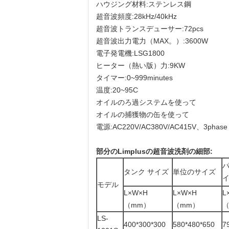
ハウジング材料:ステンレス鋼
超音波頻度:28kHz/40kHz
超音波トランスデューサー:72pcs
超音波出力電力（MAX。）:3600W
電子発電機:LSG1800
ヒーター（熱い版）力:9KW
タイマー:0~999minutes
温度:20~95C
オイルのろ過システムを使って
オイルの捕獲物の缶を使って
電源:AC220V/AC380V/AC415V、3phase
部分のLimplusの超音波洗剤の細部:
タンク サイズ
単位のサイズ
モデル
L×W×H
L×W×H
L
（mm）
（mm）
（
LS-
400*300*300
580*480*650
7