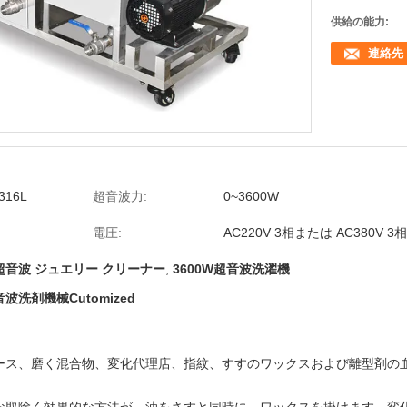
供給の能力:
連絡先
16L
超音波力:
0~3600W
電圧:
AC220V 3相または AC380V 3相
超音波 ジュエリー クリーナー
,
3600W超音波洗濯機
洗剤機械Cutomized
ース、磨く混合物、変化代理店、指紋、すすのワックスおよび離型剤の