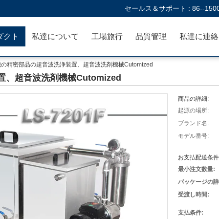
セールス＆サポート :
86--150
ダクト
私達について
工場旅行
品質管理
の精密部品の超音波洗浄装置、超音波洗剤機械Cutomized
超音波洗剤機械Cutomized
商品の詳細:
起源の場所:
ブランド名:
モデル番号:
お支払配送条件
最小注文数量:
パッケージの詳
受渡し時間:
支払条件: