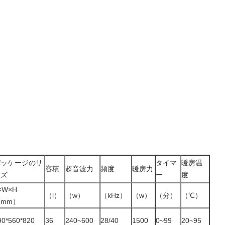
パッケージのサ
タイマ
暖房温
容積
超音波力
頻度
暖房力
イズ
ー
度
×W×H
（l）
（w）
（kHz）
（w）
（分）
（℃）
mm）
90*560*820
36
240~600
28/40
1500
0~99
20~95