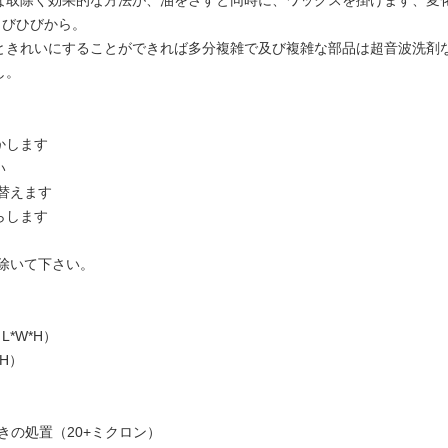
な取除く効果的な方法が、油をさすと同時に、ワックスを掛けます、変
よびひびから。
ときれいにすることができれば多分複雑で及び複雑な部品は超音波洗剤
し。
かします
い
替えます
らします
除いて下さい。
L*W*H）
*H）
きの処置（20+ミクロン）