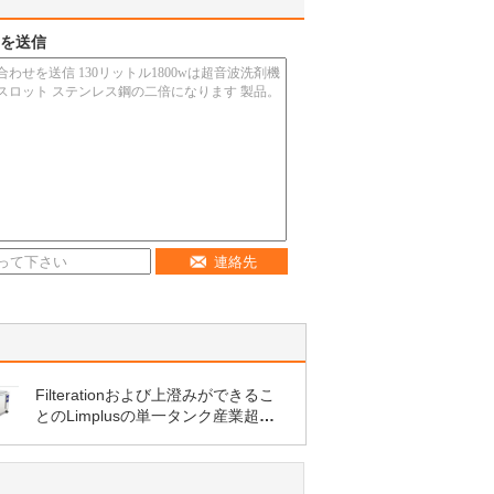
を送信
連絡先
Filterationおよび上澄みができるこ
とのLimplusの単一タンク産業超音
波洗剤