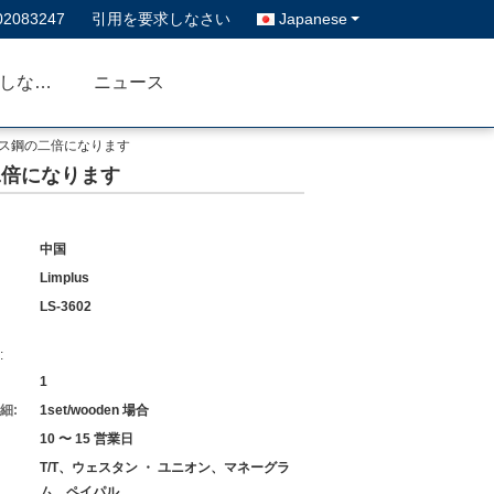
02083247
引用を要求しなさい
Japanese
私達に連絡しなさい
ニュース
ンレス鋼の二倍になります
の二倍になります
中国
Limplus
LS-3602
:
1
細:
1set/wooden 場合
10 〜 15 営業日
T/T、ウェスタン ・ ユニオン、マネーグラ
ム、ペイパル