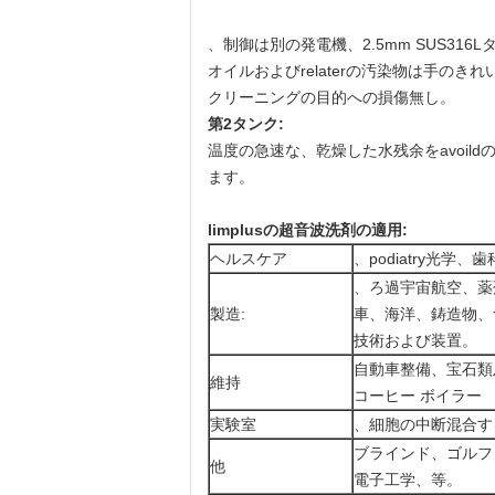
、制御は別の発電機、2.5mm SUS3
オイルおよびrelaterの汚染物は手の
クリーニングの目的への損傷無し。
第2タンク:
温度の急速な、乾燥した水残余をavoi
ます。
limplusの超音波洗剤の適用:
ヘルスケア
、podiatry光
、ろ過宇宙航空、薬
製造:
車、海洋、鋳造物、
技術および装置。
自動車整備、宝石類
維持
コーヒー ボイラー
実験室
、細胞の中断混合する、
ブラインド、ゴルフ 
他
電子工学、等。