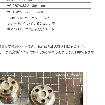
AC 220V/380V、3phases
AC 110V/220V、1phase
1.with SUのバスケット、ふた
ブレーキが付いている2.with足車
生命の3.1年の保証及び技術サポート
自由な交換部品利用でき、私達は配達の郵送料に耐えます。
過し、また交換部品提供すればある場合もあればまた利用できます。