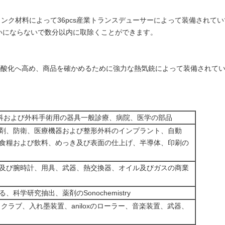
16Lタンク材料によって36pcs産業トランスデューサーによって装備され
きれいにならないで数分以内に取除くことができます。
ldの酸化へ高め、商品を確かめるために強力な熱気銃によって装備されて
学、歯科および外科手術用の器具一般診療、病院、医学の部品
剤、防衛、医療機器および整形外科のインプラント、自動
食糧および飲料、めっき及び表面の仕上げ、半導体、印刷の
及び腕時計、用具、武器、熱交換器、オイル及びガスの商業
科学研究抽出、薬剤のSonochemistry
クラブ、入れ墨装置、aniloxのローラー、音楽装置、武器、