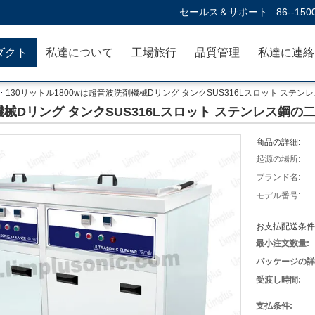
セールス＆サポート :
86--150
ダクト
私達について
工場旅行
品質管理
130リットル1800wは超音波洗剤機械Dリング タンクSUS316Lスロット ステ
剤機械Dリング タンクSUS316Lスロット ステンレス鋼
商品の詳細:
起源の場所:
ブランド名:
モデル番号:
お支払配送条件
最小注文数量:
パッケージの詳
受渡し時間:
支払条件: