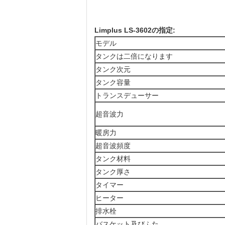
Limplus LS-3602の指定:
モデル
タンクは二倍になります
タンク次元
タンク容量
トランスデューサー
超音波力
暖房力
超音波頻度
タンク材料
タンク厚さ
タイマー
ヒーター
排水栓
バスケット及びふた