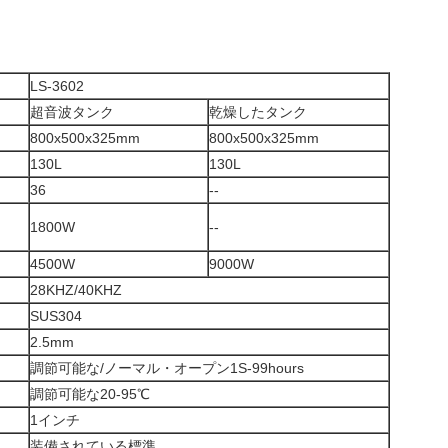
LS-3602
超音波タンク
乾燥したタンク
800x500x325mm
800x500x325mm
130L
130L
36
--
1800W
--
4500W
9000W
28KHZ/40KHZ
SUS304
2.5mm
調節可能な/ノーマル・オープン1S-99hours
調節可能な20-95℃
1インチ
装備されている標準