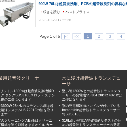
900W 70Lは超音波洗剤、PCBの超音波洗剤の容易
続きを読む
ベストプライス
2023-10-29 17:55:28
Page 1 of 5
|<
<<
1
2
3
4
業用超音波クリーナー
水に浸け超音波トランスデュ
ーサ
0リットル1800wは超音波洗剤機械D
堅い管1200Wとの超音波トランスデュ
グ タンクSUS316Lスロット ステン
ーサーの発電機SS 304 28kHz 40kHzは
ス鋼の二倍になります
二倍になります
3600W 28kHzのステンレス鋼は超
別の発電機制御ハンドルが付いている
清浄システムLS-7201Fの油を取り
Immersible超音波トランスデューサー
きます
箱SUS316L
波のクリーニングのBathはクリーニ
316L高い発電の非破壊的なテストのた
グ機械を速く取除きますオイル カー
めの超音波トランスデューサーの発電