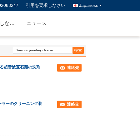
02083247
引用を要求しなさい
Japanese
私達に連絡しなさい
ニュース
いる超音波宝石類の洗剤
連絡先
のローラーのクリーニング装
連絡先