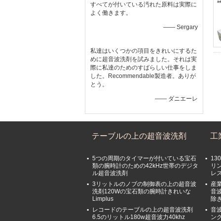
すべてが付いている汚れた原料は実際に
よく働きます。
—— Sergary
私達はいくつかの項目をきれいにするた
めに超音波洗剤を試みました。それは実
際に私達のためのすばらしい仕事をしま
した。Recommendable製造者。ありが
とう。
—— ダニエーレ
テーブルの上の超音波洗剤
工
5つの周期のタイマーが付いている宝石
13
類の腕時計のための42kHz世帯のデジタ
リン
ル超音波洗剤
レ
3リットルのノブの制御表の上の超音波
産業
洗剤120Wの宝石類の腕時計きれいな
音波
Limplus
除
レコードのテーブルの上の超音波洗剤
音
6.5のリットル180w超音波力40khz
ン