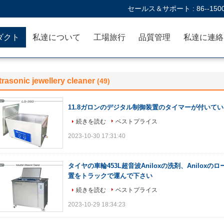
セールス＆サポート :
86--150
ダクト
私達について
工場旅行
品質管理
trasonic jewellery cleaner
(49)
11.8ガロンのデジタル制御装置のタイマーが付いて
続きを読む
ベストプライス
2023-10-30 17:31:40
タイヤの車輪453L超音波Aniloxの洗剤、Anilox
置をトラックで運んで下さい
続きを読む
ベストプライス
2023-10-29 18:34:23