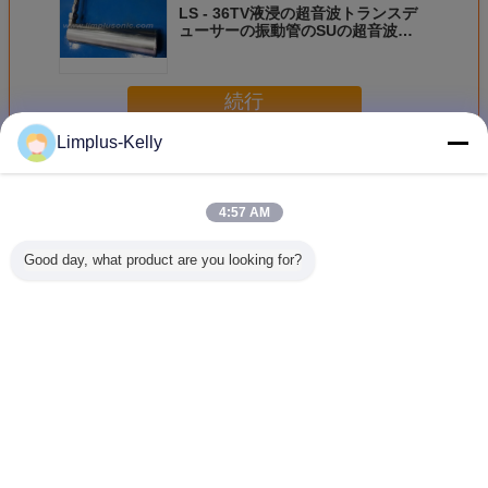
LS - 36TV液浸の超音波トランスデ
ューサーの振動管のSUの超音波
1800W
続行
Limplus-Kelly
水に浸け超音波トランスデューサ
多く
4:57 AM
Good day, what product are you looking for?
管のための
強力な浸水許容の
クリーニング/超音
28khz 4
28kHz/40kHz/68kHz
超音波トランスデ
波振動トランスデ
音波洗剤
ガソリン ポンプの
ューサー システム
ューサーのための
の管シス
Immersible超音波
28kHz酸のアルカ
浸水許容の
Piezo
トランスデューサ
リ抵抗力がある
Immersible超音波
ンスデュ
ーの超音波振動棒
SUS316
トランスデューサ
言語を変えて下さい
ー
Japanese