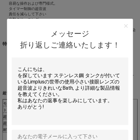
容易な操作および専門様式。
タイマー制御の超音波
責任を減らして下さい
自動クリーニング
環境に優しい
ろ過システム:、周期の洗濯用溶剤は取除く、頑丈なオイルのために第2汚染
メッセージ
およびよりよいクリーニング効果を防ぎます。
折り返しご連絡いたします！
特徴:
広がり機能を使って
Piezoceramicのトランスデューサーを使って
標準的な箱材料SUS304、SUS316Lまたは他の特別な材料はavaialbleで
す。
トランスデューサー箱はタンク壁を通ってまたはタンク端に固定できます。
容易な取付けのための任意土台の棚。
注文のサイズを受け入れて下さい
超音波トランスデューサーの振動管の指定:
モデル
LS-36TV
トランスデューサー箱のサイズ
450x50mm （LxD）
超音波力
0~1800W
超音波頻度
40kHz、利用できる25/28/68/120kHz
材料
SUS304かSUS316L