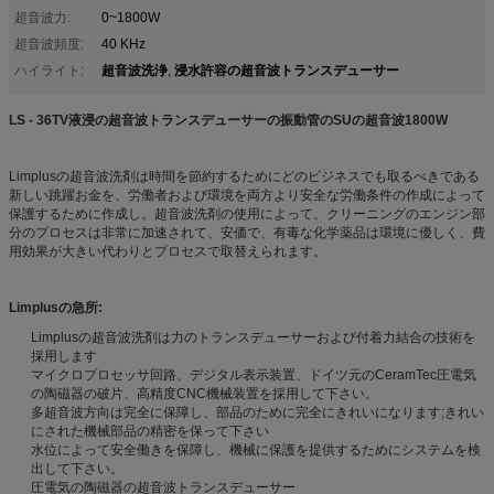
超音波力:
0~1800W
超音波頻度:
40 KHz
超音波洗浄
浸水許容の超音波トランスデューサー
ハイライト:
,
LS - 36TV液浸の超音波トランスデューサーの振動管のSUの超音波1800W
Limplusの超音波洗剤は時間を節約するためにどのビジネスでも取るべきである
新しい跳躍お金を、労働者および環境を両方より安全な労働条件の作成によって
保護するために作成し。超音波洗剤の使用によって、クリーニングのエンジン部
分のプロセスは非常に加速されて、安価で、有毒な化学薬品は環境に優しく、費
用効果が大きい代わりとプロセスで取替えられます。
Limplusの急所:
Limplusの超音波洗剤は力のトランスデューサーおよび付着力結合の技術を
採用します
マイクロプロセッサ回路、デジタル表示装置、ドイツ元のCeramTec圧電気
の陶磁器の破片、高精度CNC機械装置を採用して下さい。
多超音波方向は完全に保障し、部品のために完全にきれいになります;きれい
にされた機械部品の精密を保って下さい
水位によって安全働きを保障し、機械に保護を提供するためにシステムを検
出して下さい。
圧電気の陶磁器の超音波トランスデューサー