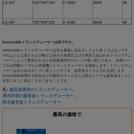
LS-36T
620*500*100
0~1800
28/40
36
LS-48T
750*600*100
0~2400
28/40
48
Immersibleトランスデューサーは何ですか。
Immersibleトランスデューサーは何も裏返し回るタンクより多くではないです。
それはどんな長さおよび幅が上向きの表面仕上げの表面と結ばれるトランスデュ
ーサーによって要求されるか水密箱通常約3-4インチ厚い単にであり。水密ケー
ブルは同軸ケーブルと発電機にトランスデューサーを接続します。トランスデュ
ーサーはあらゆるタンクに置くことができ、超音波タンクにそれを回します。
Immersible使用する利点はどの既存のサイズまたは形タンクでも超音波タンクに
非常にすぐに回すことができることです。
超音波清浄のトランスデューサー
札:
,
浸水許容の超音波トランスデューサー
,
防水超音波トランスデューサー
最高の価格で