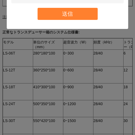
送信
注目:箱のサイズは調節しますあなたの条件に基づいてある場合もあります。
正常なトランスデューサー箱のシステム仕様書:
モデル
単位のサイズ
超音波力（W）
頻度（kHz）
トラン
（mm）
ー（P
LS-06T
280*180*100
0~300
28/40
6
LS-12T
360*250*100
0~600
28/40
12
LS-18T
410*300*100
0~900
28/40
18
LS-24T
500*350*100
0~1200
28/40
24
LS-30T
550*420*100
0~1500
28/40
30