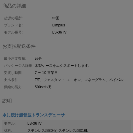
商品の詳細
起源の場所:
中国
ブランド名:
Limplus
モデル番号:
LS-36TV
お支払配送条件
最小注文数量:
台分
パッケージの詳細:
木製ケースをエクスポートします。
受渡し時間:
7 〜 10 営業日
支払条件:
T/T、ウェスタン ・ ユニオン、マネーグラム、ペイパル
供給の能力:
500sets/月
説明
水に浸け超音波トランスデューサ
モデル:
LS-36TV
材料:
ステンレス鋼304かステンレス鋼316L