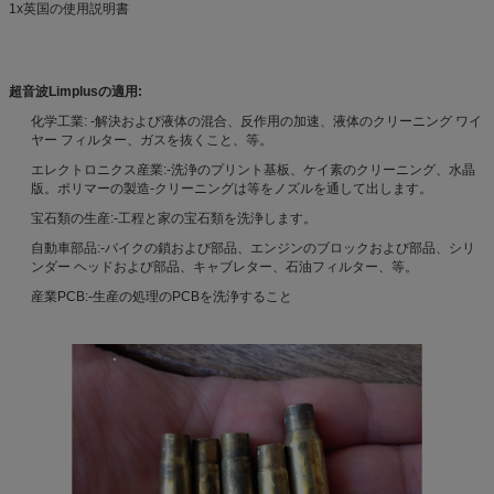
1x英国の使用説明書
超音波Limplusの適用:
化学工業: -解決および液体の混合、反作用の加速、液体のクリーニング ワイ
ヤー フィルター、ガスを抜くこと、等。
エレクトロニクス産業:-洗浄のプリント基板、ケイ素のクリーニング、水晶
版。ポリマーの製造-クリーニングは等をノズルを通して出します。
宝石類の生産:-工程と家の宝石類を洗浄します。
自動車部品:-バイクの鎖および部品、エンジンのブロックおよび部品、シリ
ンダー ヘッドおよび部品、キャブレター、石油フィルター、等。
産業PCB:-生産の処理のPCBを洗浄すること