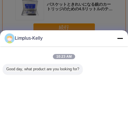
バスケットときれいになる銃のカー
トリッジのための4.5リットルのテー
ブルの上の超音波洗剤
続行
Limplus-Kelly
テーブルの上の超音波洗剤
多く
10:23 AM
Good day, what product are you looking for?
ヒーターを持つ
Bentchの上のステ
電子回路板/ハード
2.8kg Ca
Limplusの自転車
ンレス鋼2literの超
ウェアのための30
Table 
の鎖の注入器のテ
音波洗剤のBathの
のLデジタル テー
Ultras
ーブルの上の超音
世帯の使用は殺菌
ブルの上の超音波
Cleaner wi
波洗剤、10リット
します
洗剤は分けます
Cleaning 
ルのデジタル超音
and Stai
言語を変えて下さい
波洗剤200w
Steel 
Japanese