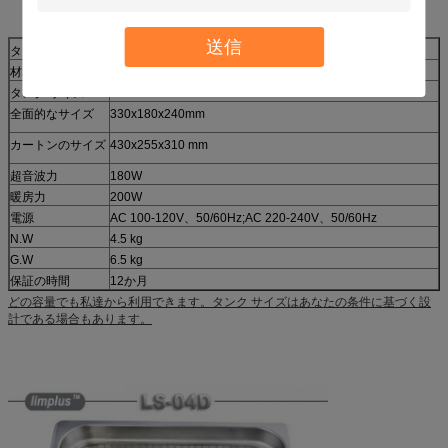
送信
タンク容量
4.5L
材料
SUS304
タンク サイズ
300x150x100mm
全面的なサイズ
330x180x240mm
カートンのサイズ
430x255x310 mm
超音波力
180W
暖房力
200W
電源
AC 100-120V、50/60Hz;AC 220-240V、50/60Hz
N.W
4.5 kg
G.W
6.5 kg
保証の時間
12か月
どの容量でも私達から利用できます。タンク サイズはあなたの条件に基づく設
船積み方法
DHL、Federal Express、UPS、TNT、EMS、ARAMEX、海
による空気によって、
計である場合もあります。