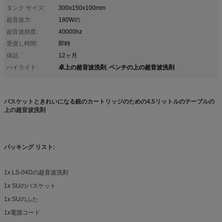
タンク サイズ:
300x150x100mm
超音波力:
180Wの
超音波頻度:
40000hz
受渡し時間:
即時
保証:
12ヶ月
卓上の超音波洗剤
ベンチの上の超音波洗剤
ハイライト:
,
バスケットときれいになる銃のカートリッジのための4.5リットルのテーブルの
上の超音波洗剤
パッキング リスト:
1x LS-04Dの超音波洗剤
1x SUのバスケット
1x SUのふた
1x電源コード