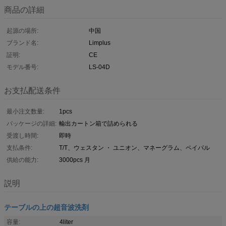
商品の詳細
起源の場所:
中国
ブランド名:
Limplus
証明:
CE
モデル番号:
LS-04D
お支払配送条件
最小注文数量:
1pcs
パッケージの詳細:
輸出カートン箱で詰められる
受渡し時間:
即時
支払条件:
T/T、ウェスタン ・ ユニオン、マネーグラム、ペイパル
供給の能力:
3000pcs 月
説明
テーブルの上の超音波洗剤
容量:
4liter