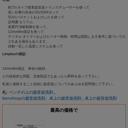
BLTのタイプ産業超音波トランスデューサーを使って
長い仕事の生命のSUS304タンク
SUのバスケットおよびふたを使って
証明書:セリウム
産業PCB板制御を使って。
12months保証を使って
デジタル タイマーおよびヒーター制御、時間は調節します条件に基づいての
どれある場合もあります。
自動一定した温度システムを使って
Limplusの保証:
12months保証、寿命の維持。
どの技術的な問題、交換部品でもあったら即時を送って下さい。
私達と連絡すること自由に超音波についてのあらゆる質問感じて下さい。
ベンチの上の超音波洗剤
札:
,
benchtopの超音波洗剤、卓上の超音波洗剤
卓上の超音波洗剤
,
最高の価格で