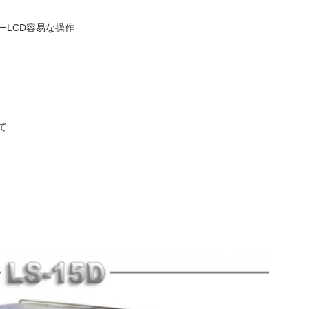
ーLCD容易な操作
て