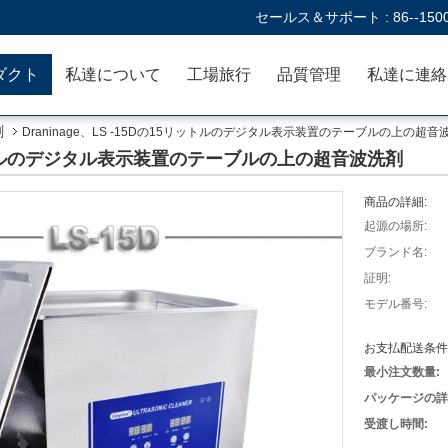
セールス＆サポート :
86--150
ダクト
私達について
工場旅行
品質管理
剤
Draninage、LS -15Dの15リットルのデジタル表示装置のテーブルの上の超音
15リットルのデジタル表示装置のテーブルの上の超音波洗剤
商品の詳細:
起源の場所:
ブランド名:
証明:
モデル番号:
お支払配送条件
最小注文数量:
パッケージの詳
受渡し時間: