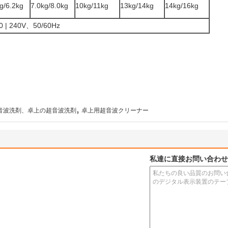
g/6.2kg
7.0kg/8.0kg
10kg/11kg
13kg/14kg
14kg/16kg
0 | 240V、50/60Hz
,
の超音波洗剤、卓上の超音波洗剤
卓上用超音波クリーナー
私達に直接お問い合わせ