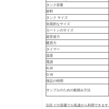
タンク容量
材料
タンク サイズ
全面的なサイズ
カートンのサイズ
超音波力
暖房力
タイマー
温度
電源
N.W
G.W
保証の時間
サンプルのための船積み方法
注目:どの容量でも私達から利用できます