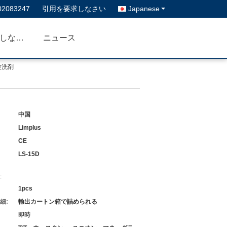
02083247
引用を要求しなさい
Japanese
私達に連絡しなさい
ニュース
波洗剤
中国
Limplus
CE
LS-15D
:
1pcs
細:
輸出カートン箱で詰められる
即時