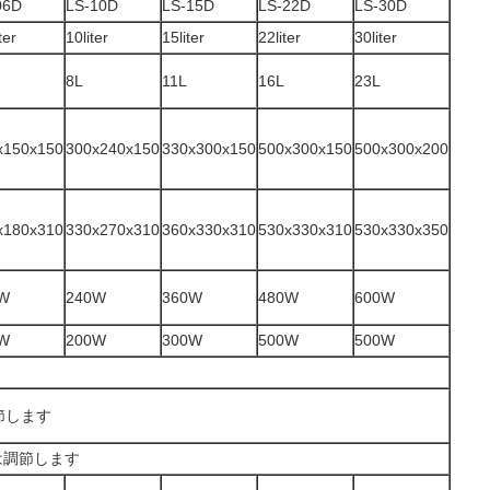
06D
LS-10D
LS-15D
LS-22D
LS-30D
ter
10liter
15liter
22liter
30liter
8L
11L
16L
23L
x150x150
300x240x150
330x300x150
500x300x150
500x300x200
x180x310
330x270x310
360x330x310
530x330x310
530x330x350
W
240W
360W
480W
600W
W
200W
300W
500W
500W
調節します
℃は調節します