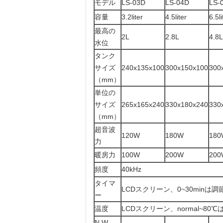
モデル
LS-03D
LS-04D
LS-
容量
3.2liter
4.5liter
6.5li
最高の
2L
2.8L
4.8L
水位
タンク
サイズ
240x135x100
300x150x100
300
（mm）
単位の
サイズ
265x165x240
330x180x240
330
（mm）
超音波
120W
180W
180
力
暖房力
100W
200W
200
頻度
40kHz
タイマ
LCDスクリーン、0~30minは
ー
温度
LCDスクリーン、normal~80
N.W.