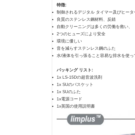
特徴:
制御されるデジタル タイマー及びヒータ
良質のステンレス鋼材料、反錆
自動クリーニングは多くの労働を救い、
2つのヒューズにより安全
環境に優しい
音を減らすステンレス鋼のふた
水/液体を引っ張ること容易な排水を使っ
パッキング リスト:
1x LS-15Dの超音波洗剤
1x SUのバスケット
1x SUのふた
1x電源コード
1x英国の使用説明書