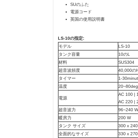
SUのふた
電源コード
英国の使用説明書
LS-10の指定:
モデル
LS-10
タンク容量
10のL
材料
SUS304
超音波頻度
40,000の
タイマー
1-30m
温度
20~80deg
AC 100 |
電源
AC 220 |
超音波力
96~240 
暖房力
200 W
タンク サイズ
300 x 24
全面的なサイズ
330 x 27