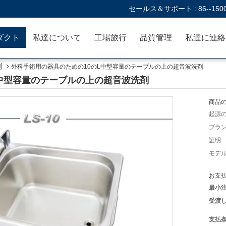
セールス＆サポート :
86--150
ダクト
私達について
工場旅行
品質管理
剤
外科手術用の器具のための10のL中型容量のテーブルの上の超音波洗剤
L中型容量のテーブルの上の超音波洗剤
商品の
起源の
ブラン
証明:
モデル
お支払
最小注
受渡し
支払条