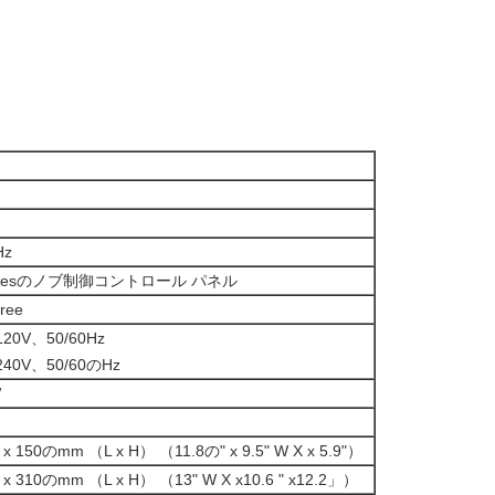
Hz
inutesのノブ制御コントロール パネル
ree
 120V、50/60Hz
 240V、50/60のHz
W
0 x 150のmm （L x H） （11.8の" x 9.5" W X x 5.9"）
0 x 310のmm （L x H） （13" W X x10.6 " x12.2」）