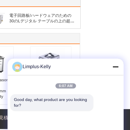
電子回路板/ハードウェアのための
30のLデジタル テーブルの上の超音
波洗剤は分けます
Limplus-Kelly
rasonic
Stainless Steel
Tabletop Ultrasonic
6:07 AM
0mm
Cleanser for AC
ty
110V/60Hz Power
Good day, what product are you looking 
Supply and
for?
and
Convenient
Cleaning
見積依頼
Low
Noise Level:
Low
y:
AC
Power Supply:
AC
110V/60Hz