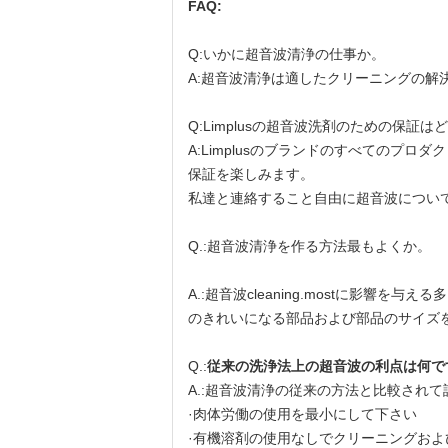
FAQ:
Q:いかに超音波清浄の仕事か。
A:超音波清浄は適したクリーニングの解
Q:Limplusの超音波洗剤のための保証は
A:Limplusのブランドのすべてのプロ
保証を楽しみます。
私達と連絡すること自由に超音波につい
Q.:超音波清浄を作る方法最もよくか。
A.:超音波cleaning.mostに
のきれいになる部品および部品のサイズ
Q.:
従来の洗浄法上の超音波の利点は何で
A.:超音波清浄の従来の方法と比較されて
·肉体労働の使用を最小にして下さい
·有機溶剤の使用なしでクリーニングお