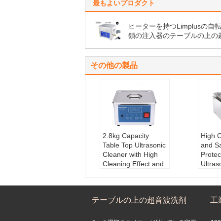
最もよいプロダクト
ヒーターを持つLimplusの自
鎖の注入器のテーブルの上の
洗剤、10リットルのデジタル
波洗剤200w
その他の製品
2.8kg Capacity
High C
Table Top Ultrasonic
and S
Cleaner with High
Protec
Cleaning Effect and
Ultras
Stainless Steel Tank
for Yo
Weight:
2.8kg
Manuf
Noise Level:
Low
Need
テーブルの上の超音波洗剤
工
Cleaning Tank Cap
Timer
acity:
2.5L
min
Product Name:
Tab
Safet