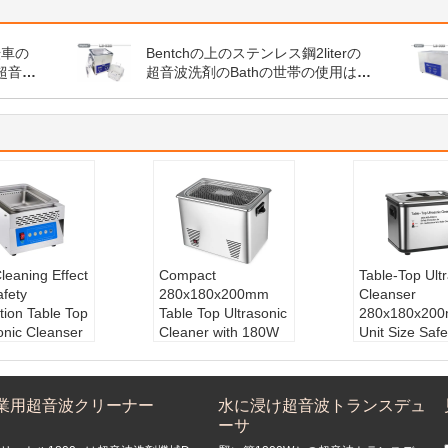
転車の
Bentchの上のステンレス鋼2literの
超音波
超音波洗剤のBathの世帯の使用は殺
超音
菌します
leaning Effect
Compact
Table-Top Ult
afety
280x180x200mm
Cleanser
tion Table Top
Table Top Ultrasonic
280x180x20
onic Cleanser
Cleaner with 180W
Unit Size Safe
ur
Power Consumption
Protection for
acturing
and Safety
Professional 
s
Protection
Safe Cleaning
業用超音波クリーナー
水に浸け超音波トランスデュ
 Setting:
0-30
Heating Setting:
0-
Noise Level:
ーサ
80℃
Power Suppl
y Protection:
Timer Setting:
0-30
110V/60Hz