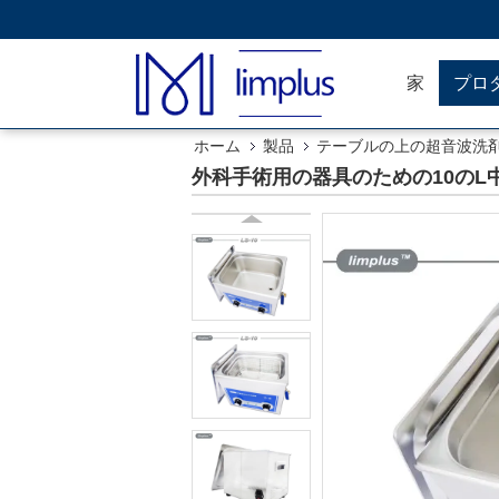
家
プロ
ホーム
製品
テーブルの上の超音波洗
外科手術用の器具のための10の