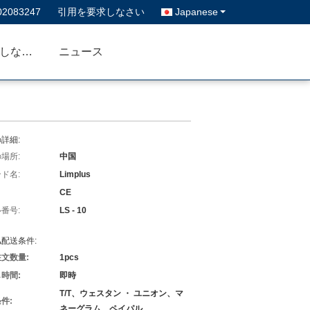
02083247
引用を要求しなさい
Japanese
私達に連絡しなさい
ニュース
詳細:
場所:
中国
ド名:
Limplus
CE
番号:
LS - 10
配送条件:
文数量:
1pcs
時間:
即時
T/T、ウェスタン ・ ユニオン、マ
件:
ネーグラム、ペイパル