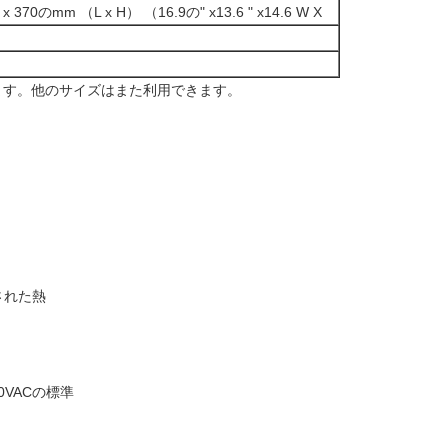
5 x 370のmm （L x H） （16.9の" x13.6 " x14.6 W X
できます。他のサイズはまた利用できます。
された熱
240VACの標準