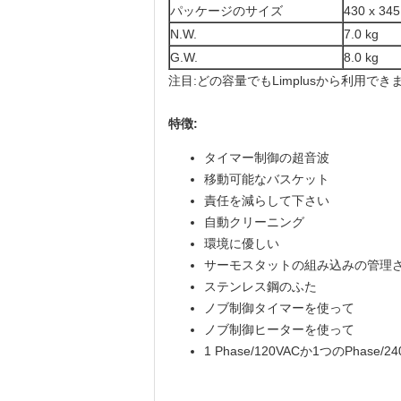
パッケージのサイズ
430 x 34
N.W.
7.0 kg
G.W.
8.0 kg
注目:どの容量でもLimplusから利用
特徴:
タイマー制御の超音波
移動可能なバスケット
責任を減らして下さい
自動クリーニング
環境に優しい
サーモスタットの組み込みの管理
ステンレス鋼のふた
ノブ制御タイマーを使って
ノブ制御ヒーターを使って
1 Phase/120VACか1つのPhase/