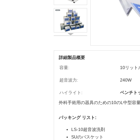
詳細製品概要
容量:
10リット
超音波力:
240W
ハイライト:
ベンチト
外科手術用の器具のための10のL中型容
パッキング リスト:
LS-10超音波洗剤
SUのバスケット