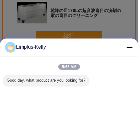
乾燥の皿176Lの超音波盲目の洗剤の
縦の盲目のクリーニング
続行
Limplus-Kelly
超音波盲目の洗剤
多く
5:56 AM
Good day, what product are you looking for?
304のSSの超音波
生地のブラインド
専門タンクは窓の
二重タンク
盲目のクリーニン
をきれいにするカ
超音波盲目の洗
きい超音
グ装置の垂直はク
スタマイズされた
剤、3meterを長く
ベニス風
リーニングを盲目
ステンレス鋼の超
洗う二倍になりま
洗剤のブ
にします
音波盲目の洗剤
す
のクリー
言語を変えて下さい
Japanese