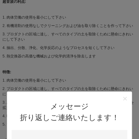
超音波の利点:
1. 肉体労働の使用を最小にして下さい
2. 有機溶剤の使用なしでクリーニングおよび油を取り除くことを作って下さい
3. プロダクトの区域に達し、すべてのタイプの土を取除くために懸命にきれい
にして下さい
4. 抽出、分散、浄化、化学反応のようなプロセスを短くして下さい
5. 熱交換器の高価な機械および化学的清浄を除去します
特徴:
1. 肉体労働の使用を最小にして下さい
2. プロダクトの区域に達し、すべてのタイプの土を取除くために懸命にきれい
にして下さい。
3. あなたの最新のビジネスをを経て提供します顧客にクリーニング サービスを
メッセージ
拡大して下さい。
折り返しご連絡いたします！
4. 時間を節約すれば人件費は、手を自由にさせます。
5. ブラインドの生命を拡張して下さい。