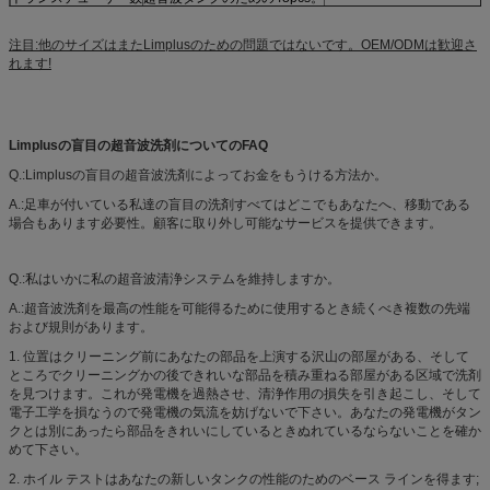
注目:他のサイズはまたLimplusのための問題ではないです。OEM/ODMは歓迎さ
れます!
Limplusの盲目の超音波洗剤についてのFAQ
Q.:Limplusの盲目の超音波洗剤によってお金をもうける方法か。
A.:足車が付いている私達の盲目の洗剤すべてはどこでもあなたへ、移動である
場合もあります必要性。顧客に取り外し可能なサービスを提供できます。
Q.:私はいかに私の超音波清浄システムを維持しますか。
A.:超音波洗剤を最高の性能を可能得るために使用するとき続くべき複数の先端
および規則があります。
1. 位置はクリーニング前にあなたの部品を上演する沢山の部屋がある、そして
ところでクリーニングかの後できれいな部品を積み重ねる部屋がある区域で洗剤
を見つけます。これが発電機を過熱させ、清浄作用の損失を引き起こし、そして
電子工学を損なうので発電機の気流を妨げないで下さい。あなたの発電機がタン
クとは別にあったら部品をきれいにしているときぬれているならないことを確か
めて下さい。
2. ホイル テストはあなたの新しいタンクの性能のためのベース ラインを得ます;