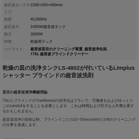
超音波タンクサ
2200×200×400mm
イズ:
頻度:
40,000Hz
超音波力:
2400W/超音波タンク
熱力:
3000W
特徴:
乾燥用ラック
超音波盲目のクリーニング装置
超音波浄化浴
ハイライト:
,
,
176L 超音波ブラインドクリーナー
乾燥の皿の洗浄タンクLS-4802が付いているLimplus
シャッター ブラインドの超音波洗剤
盲目の超音波清浄機械理論:
汚れたブラインドのTraditionialの洗浄法はブラシで、労働者をおよびゆっくり
このcarefullをすることを必要とします。これは時間および巨大な人件費を要す
るかもしれません。
超音波清浄の技術は秒、ブラインドごとの15~30secondsだけ内のクリーニング
の仕事を達成します。