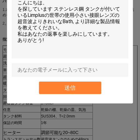
パッケージ:
1.木の場合が付いている傷を避けるためにLLDPEのストレッチ・フィルムと詰
められて。
2。 輸出木の場合と詰まる井戸。
指定:
モデルいいえ。
LS-4802 （二重タンクと）
2200x200x400mm
超音波タンク
2200x200x400mm
洗浄タンク
2380x630x620mm
単位のサイズ
超音波力
2400W/ultrasonicタンク
暖房力
3KW/超音波タンク
送信
タイマー:
調節可能な1~99min
頻度
40KHz
超音波タンク容量
176liter
任意
乾燥の棚、乾燥の皿、気泡
タンク材料
SUS304、T=2.0mm
保証の時間
1年
ヒーター
調節可能な20~80C
トランスデューサー数
超音波タンクのための48pcs。