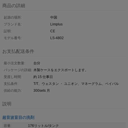
商品の詳細
起源の場所:
中国
ブランド名:
Limplus
証明:
CE
モデル番号:
LS-4802
お支払配送条件
最小注文数量:
台分
パッケージの詳細:
木製ケースをエクスポートします。
受渡し時間:
約 15 仕事日
支払条件:
T/T、ウェスタン ・ ユニオン、マネーグラム、ペイパル
供給の能力:
300sets 月
説明
超音波盲目の洗剤
容量:
176リットル/タンク