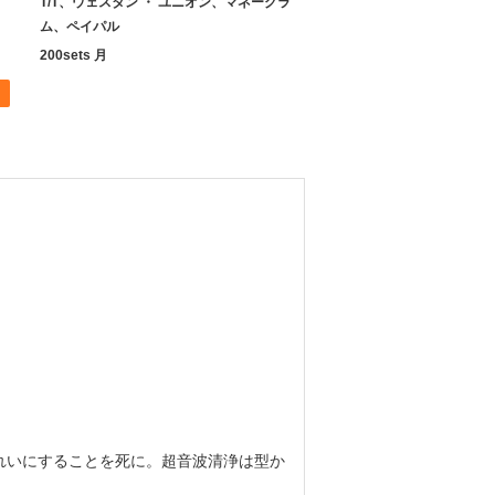
T/T、ウェスタン ・ ユニオン、マネーグラ
ム、ペイパル
200sets 月
れいにすることを死に。超音波清浄は型か