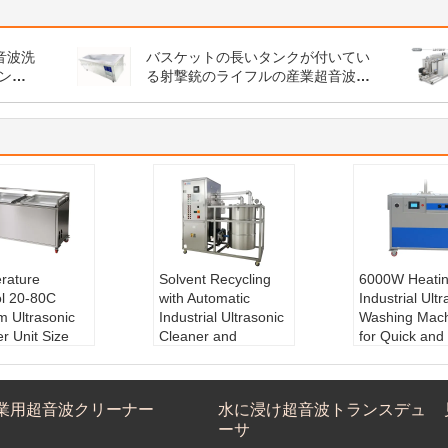
超音波洗
バスケットの長いタンクが付いてい
ンの
る射撃銃のライフルの産業超音波洗
剤
rature
Solvent Recycling
6000W Heati
ol 20-80C
with Automatic
Industrial Ultr
m Ultrasonic
Industrial Ultrasonic
Washing Mac
r Unit Size
Cleaner and
for Quick and
*550*900mm
Filtration System
Effective Clea
ustomized
Fuel:
Electric
Overall Size:
ng Solutions
Solvent Recycle:
F
30*310mm
業用超音波クリーナー
水に浸け超音波トランスデュ
ncluded:
Yes
iltration System
Woking Life
ーサ
nt Recycle:
F
Heat Power:
9000
ears