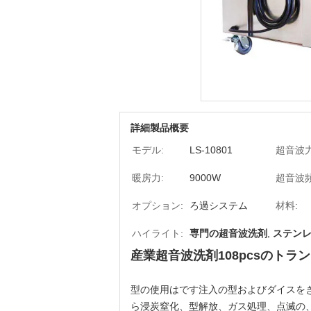
詳細製品概要
モデル:
LS-10801
超音波力
暖房力:
9000W
超音波頻
オプション:
ろ過システム
材料:
ハイライト:
専門の超音波洗剤
,
ステン
産業超音波洗剤108pcsのトラン
型の使用はです注入の型およびダイスを
ら浸炭窒化、型解放、ガス処理、点滅の、