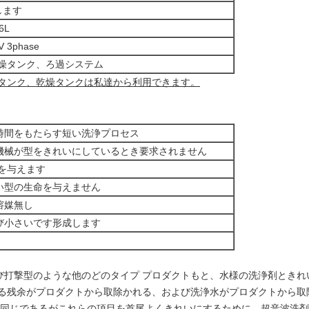
します
6L
V 3phase
燥タンク、ろ過システム
浄タンク、乾燥タンクは私達から利用できます。
時間をもたらす短い洗浄プロセス
機械が型をきれいにしているとき要求されません
を与えます
い型の生命を与えません
溶媒無し
び小さいです形成します
び打撃型のような他のどのタイプ プロダクトもと、水様の洗浄剤ときれ
ある残余がプロダクトから取除かれる、および洗浄水がプロダクトから取
が同じであるがこれらの項目を首尾よくきれいにするために、超音波洗