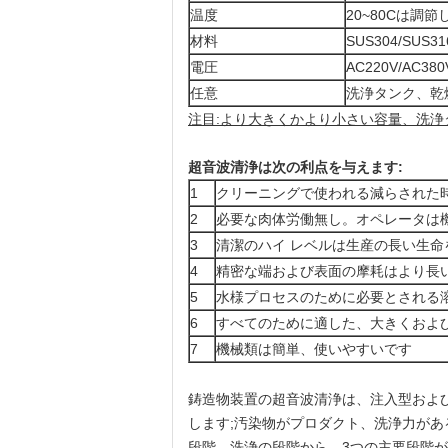
温度
20~80Cは調節
材料
SUS304/SUS31
電圧
AC220V/AC380
任意
洗浄タンク、乾
注目:より大きくかより小さい容量、洗
超音波清浄は次の利点を与えます:
1
クリーニングで使われる減らされた
2
必要な肉体労働無し。オペレータは
3
清潔のハイ レベルは生産の長い生命
4
精密な端および表面の摩耗はより長
5
水様プロセスのために必要とされる
6
すべてのために適した、大きくおよ
7
機械類は簡単、使いやすいです
鋳造物装置の超音波清浄は、注入型およ
します;汚染物がプロダクト、洗浄力が
段階、洗浄の段階から。3つの主要段階