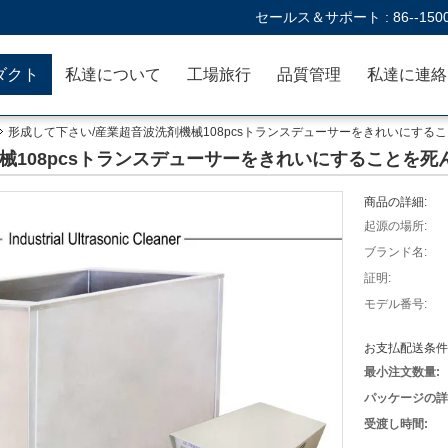
セールス＆サポート :
86--150
ダクト
私達について
工場旅行
品質管理
形成して下さい/産業超音波洗剤機械108pcsトランスデューサーをきれいにする
械108pcsトランスデューサーをきれいにすることを死
商品の詳細:
起源の場所:
ブランド名:
証明:
モデル番号:
お支払配送条件
最小注文数量:
パッケージの詳
受渡し時間: