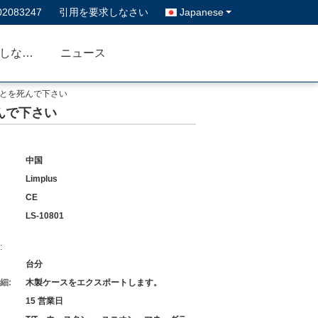
02083247
引用を要求しなさい
Japanese
私達に連絡しなさい
ニュース
ことを死んで下さい
んで下さい
中国
Limplus
CE
LS-10801
:
台分
細:
木製ケースをエクスポートします。
15 営業日