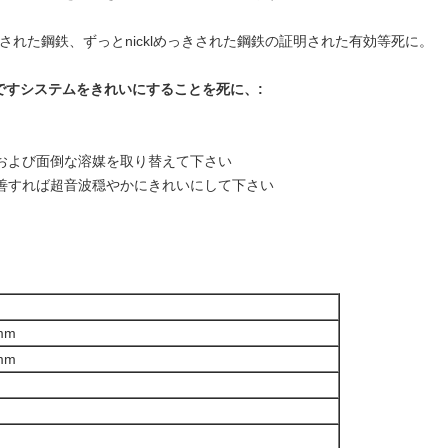
きされた鋼鉄、ずっとnicklめっきされた鋼鉄の証明された有効等死に。
ですシステムをきれいにすることを死に、:
剤および面倒な溶媒を取り替えて下さい
改善すれば超音波穏やかにきれいにして下さい
mm
mm