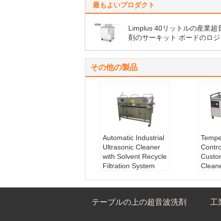
最もよいプロダクト
Limplus 40リットルの産業
剤のサーキット ボードのロジ
きれいな精密頻度
その他の製品
Automatic Industrial
Tempe
Ultrasonic Cleaner
Contr
with Solvent Recycle
Custo
Filtration System
Cleane
Gross Weight
1450
800KG
for C
Heat Power:
9000
Cleani
テーブルの上の超音波洗剤
工
W
Lid I
Solvent Recycle:
F
Solve