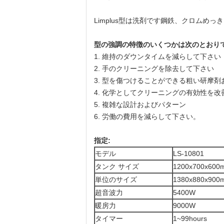
Limplus型は洗剤です鋼鉄、クロムめっ
型の強調の特徴のいくつかは次のとおり
1. 維持のダウンタイムを減らして下さい
2. 手のクリーニングを除去して下さい
3. 型を傷つけることができる粗い研摩
4. 化学としてクリーニングの有効性を
5. 複雑な設計およびパターン
6. 労働の費用を減らして下さい。
指定:
モデル
LS-10801
タンク サイズ
1200x700x600
単位のサイズ
1380x880x900
超音波力
5400W
暖房力
9000W
タイマー
1~99hours