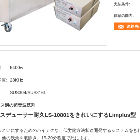
支払条件:
供給の能力:
連絡先
:
5400w
度:
28KHz
SUS304/SUS316L
レス鋼の超音波洗剤
スデューサー耐久LS-10801をきれいにするLimplus型
きれいにするためのハイテクな、低労働方法私達開発するシステムをき
他の残余を取除き、15-20分程度で死にます。