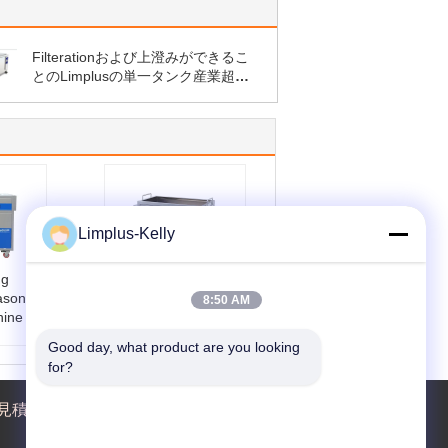
Filterationおよび上澄みができるこ
とのLimplusの単一タンク産業超音
波洗剤
Limplus-Kelly
ng
Automatic Industrial
asonic
Ultrasonic Cleaner
8:50 AM
hine
Gross Weight
800KG Lid Included
Good day, what product are you looking 
ning
Industrial
for?
360*3
Fuel:
Electric
Port:
Shenzhen
見積依頼
:
5-8 Y
Heat Power:
9000
W