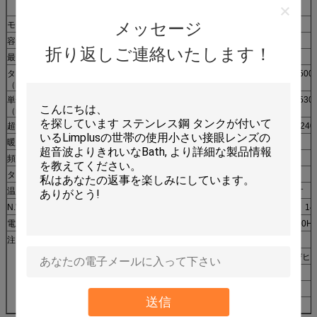
Limplusの超音波洗剤の指定（力の調節可能なシリーズ）
メッセージ
モデル
LS-10P
LS-15P
LS-22P
L
容量
10liter
15liter
22liter
3
折り返しご連絡いたします！
最高の水位
8L
11L
16L
タンク サイズ
300x240x150
330x300x150
500x300x150
500
（mm）
単位のサイズ
330x270x310
360x330x310
530x330x310
530
（mm）
超音波力
96W~240W
144W~360W
192W~480W
240
暖房力
200W
300W
500W
頻度
40kHz
タイマー
デジタル タイマー、0~30minは調節します
温度
LCDスクリーン、normal~80℃は調節します
N.W. /G.W。
7.0kg/8.0kg
10kg/11kg
13kg/14kg
14
電圧
AC 100 | 120V、50/60Hz;AC 220 | 240V、50/60Hz
注目
1. 他の容量はLimplusから利用できます
2. Dシリーズ:LCDスクリーンとのデジタル タイマーおよびヒ
3. Pシリーズ:力は広がり機能のモデルを調節します
4. Tシリーズ:浸水可能なトランスデューサー箱
送信
5. Sシリーズ:標準的な産業超音波洗剤