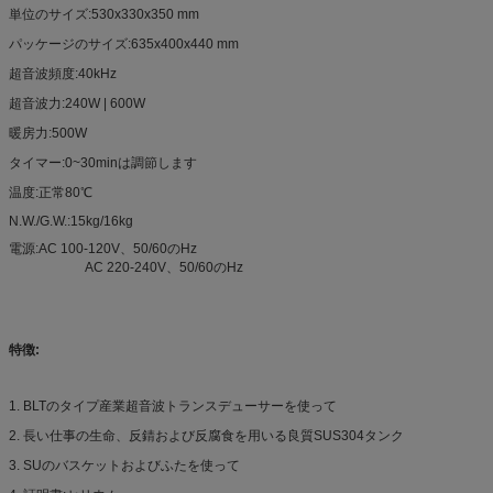
単位のサイズ:530x330x350 mm
パッケージのサイズ:635x400x440 mm
超音波頻度:40kHz
超音波力:240W | 600W
暖房力:500W
タイマー:0~30minは調節します
温度:正常80℃
N.W./G.W.:15kg/16kg
電源:AC 100-120V、50/60のHz
AC 220-240V、50/60のHz
特徴:
1. BLTのタイプ産業超音波トランスデューサーを使って
2. 長い仕事の生命、反錆および反腐食を用いる良質SUS304タンク
3. SUのバスケットおよびふたを使って