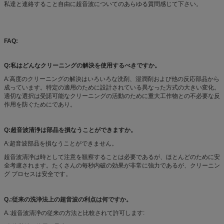
私達と連絡すること自由に超音波についてのあらゆる質問感じて下さい。
FAQ:
Q:私はどんなクリーニングの解決を使用するべきですか。
A:高度のクリーニングの解決はいろいろな洗剤、湿潤剤および他の反応部品から
成っています。特定の適用のために設計されている異なった方式の大きい変化。
適切な選択は受諾可能なクリーニングの活動のために重大工作物との不必要な反
作用を防ぐためにであり。
Q:超音波清浄は部品を損なうことができますか。
A:超音波部品を損なうことができません。
超音波清浄は時として注意を観察することは必要であるが、ほとんどのために安
全考慮されます。たくさんの毎秒内破の効果が非常に強力であるが、クリーニン
グ プロセスは安全です。
Q.:従来の洗浄法上の超音波の利点は何ですか。
A.:超音波清浄の従来の方法と比較されて許可します: