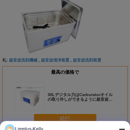
超音波洗剤機械
超音波清浄装置
超音波洗剤装置
札:
,
,
最高の価格で
30Lデジタル力はCarburatorオイル
の取り外しができるように超音波清
浄機械を調節します
続行
Limplus-Kelly