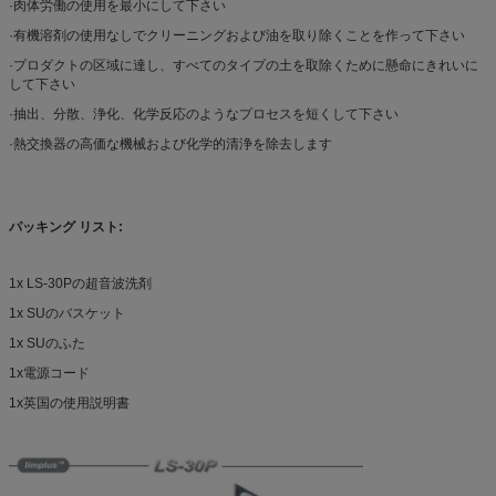
·肉体労働の使用を最小にして下さい
·有機溶剤の使用なしでクリーニングおよび油を取り除くことを作って下さい
·プロダクトの区域に達し、すべてのタイプの土を取除くために懸命にきれいに
して下さい
·抽出、分散、浄化、化学反応のようなプロセスを短くして下さい
·熱交換器の高価な機械および化学的清浄を除去します
パッキング リスト:
1x LS-30Pの超音波洗剤
1x SUのバスケット
1x SUのふた
1x電源コード
1x英国の使用説明書