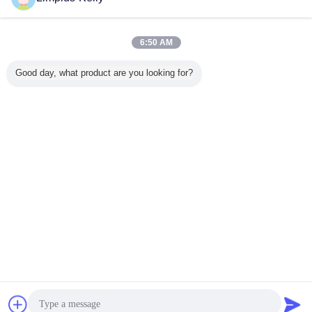
超音波洗浄機
多く
6:50 AM
Good day, what product are you looking for?
研修会の自動車キ
乾燥タンクの洗浄
OEM/ODMの産業
商業6.5li
ャブレター28kHz
を用いる産業ステ
超音波清浄機械は
はサーキッ
の超音波清浄機械
ンレス鋼28kHzの
単一タンクをカス
ドの超音
発電機制御
超音波清浄機械
タマイズしました
械を取除
言語を変えて下さい
Japanese
ホーム
|
私達について
|
私達に連絡しなさい
|
地図
|
Privacy Policy
デスクトップの眺め
Copyright © 2016 - 2025 Shenzhen Meixin Technology Co., Ltd..
All rights reserved.
チャット
見積依頼