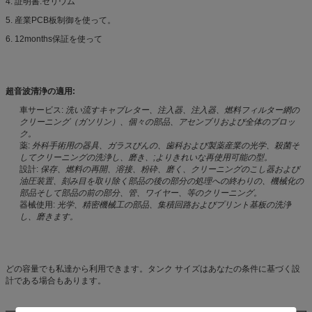
4. 証明書:セリウム
5. 産業PCB板制御を使って。
6. 12months保証を使って
超音波清浄の適用:
車サービス:
洗い流すキャブレター、注入器、注入器、燃料フィルター網の
クリーニング（ガソリン）、個々の部品、アセンブリおよび全体のブロッ
ク。
薬:
外科手術用の器具、ガラスびんの、歯科および製薬産業の光学、殺菌そ
してクリーニングの洗浄し、磨き、;よりきれいな再使用可能の型。
設計:
保存、燃料の再開、溶接、粉砕、磨く、クリーニングのこし器および
油圧装置、刻み目を取り除く部品の後の部分の処理への終わりの、機械化の
部品そして部品の前の部分、管、ワイヤー、等のクリーニング。
器械使用:
光学、精密機械工の部品、集積回路およびプリント基板の洗浄
し、磨きます。
どの容量でも私達から利用できます。タンク サイズはあなたの条件に基づく設
計である場合もあります。