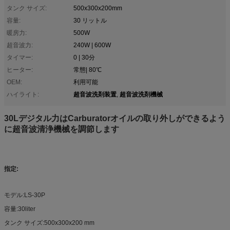
タンク サイズ:
500x300x200mm
容量:
30 リットル
暖房力:
500W
超音波力:
240W | 600W
タイマー:
0 | 30分
ヒーター:
常態| 80℃
OEM:
利用可能
超音波洗剤装置
超音波洗剤機械
ハイライト:
,
30Lデジタル力はCarburatorオイルの取り外しができるよう
に超音波清浄機械を調節します
指定:
モデル:LS-30P
容量:30liter
タンク サイズ:500x300x200 mm