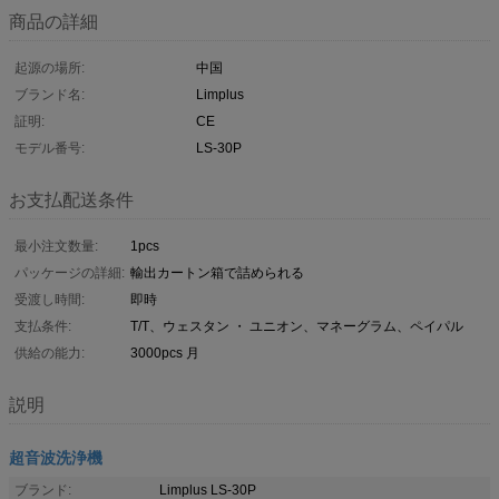
商品の詳細
起源の場所:
中国
ブランド名:
Limplus
証明:
CE
モデル番号:
LS-30P
お支払配送条件
最小注文数量:
1pcs
パッケージの詳細:
輸出カートン箱で詰められる
受渡し時間:
即時
支払条件:
T/T、ウェスタン ・ ユニオン、マネーグラム、ペイパル
供給の能力:
3000pcs 月
説明
超音波洗浄機
ブランド:
Limplus LS-30P