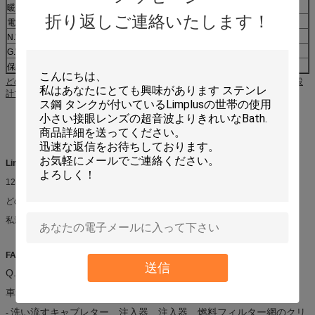
暖房力
300W
折り返しご連絡いたします！
電源
AC 100-120V、50/60Hz;AC 220-240V、50/60Hz
N.W
10のkg
G.W
11のkg
保証の時間
12か月
どの容量でも私達から利用できます。タンク サイズはあなたの条件に基づく設
サンプルのための船積み方
DHL、Federal Express、UPS、TNT、EMS、
法
ARAMEX
計である場合もあります。
Limplusの保証:
12months保証、寿命の維持。
どの技術的な問題、交換部品でもあったら即時を送って下さい。
私達と連絡すること自由に超音波についてのあらゆる質問感じて下さい。
FAQ:
送信
Q.:超音波清浄の適用のどんな区域か。
車サービス
洗い流すキャブレター、注入器、注入器、燃料フィルター網のクリ
-