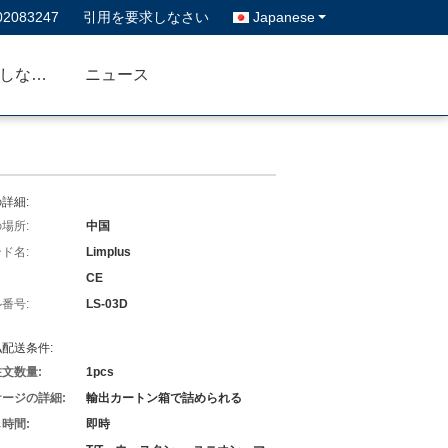
02083247
引用を要求しなさい
Japanese
私達に連絡しなさい
ニュース
詳細:
場所:
中国
ド名:
Limplus
CE
番号:
LS-03D
配送条件:
文数量:
1pcs
ージの詳細:
輸出カートン箱で詰められる
時間:
即時