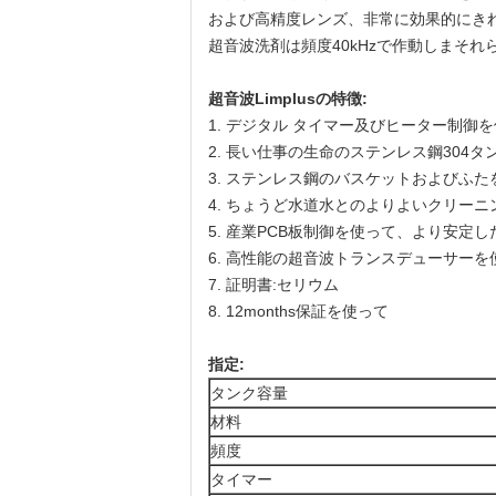
および高精度レンズ、非常に効果的にき
超音波洗剤は頻度40kHzで作動しまそ
超音波Limplusの特徴:
1. デジタル タイマー及びヒーター制御
2. 長い仕事の生命のステンレス鋼304タ
3. ステンレス鋼のバスケットおよびふた
4. ちょうど水道水とのよりよいクリー
5. 産業PCB板制御を使って、より安定
6. 高性能の超音波トランスデューサーを
7. 証明書:セリウム
8. 12months保証を使って
指定:
タンク容量
材料
頻度
タイマー