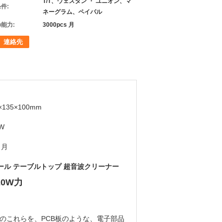
T/T、ウェスタン ・ ユニオン、マ
件:
ネーグラム、ペイパル
能力:
3000pcs 月
連絡先
×135×100mm
W
ヶ月
ール テーブルトップ 超音波クリーナー
0W力
sのこれらを、PCB板のような、電子部品