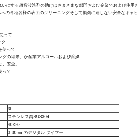
れいにする超音波洗剤の助けはさまざまな部門および企業でおよび使用
れらへの各種各様の表面のクリーニングそして損傷に達しない安全なキャ
を使って
ンク
を使って
ニングの結果、か産業アルコールおよび溶媒
した、安全。
使って
3L
ステンレス鋼SUS304
40KHz
0-30minのデジタル タイマー