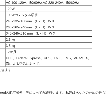
AC 100-120V、50/60Hz;AC 220-240V、50/60Hz
120W
100Wのデジタル暖房
240x135x100mm （L x H） W X
265x165x240mm （L x H） W X
340x245x310 mm （L x H） W X
2.6 kg
3.5 kg
12か月
DHL、Federal Express、UPS、TNT、EMS、ARAMEX、
海による空気によって、
用できます。
MS/Registeredの航空郵便、等によって配達行います。私達はあなたのた