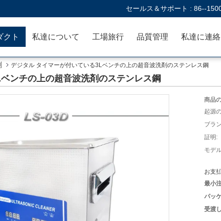
セールス＆サポート :
86--150
ダクト
私達について
工場旅行
品質管理
剤
デジタル タイマーが付いている3Lベンチの上の超音波洗剤のステンレス鋼
Lベンチの上の超音波洗剤のステンレス鋼
商品の
起源の
ブラン
証明:
モデル
お支払
最小注
パッケ
受渡し