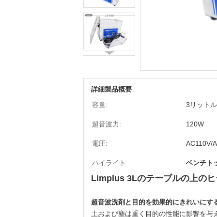
詳細製品概要
容量:
3リットル
超音波力:
120W
電圧:
AC110V/
ハイライト:
ベンチト
Limplus 3Lのテーブルの
超音波洗剤と目的を効果的にきれいにす
土および塵は重く目的の性能に影響を与え