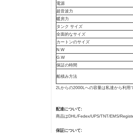
電源
超音波力
暖房力
タンク サイズ
全面的なサイズ
カートンのサイズ
N.W
G.W
保証の時間
船積み方法
2Lからの2000Lへの容量は私達から利
配達について:
商品はDHL/Fedex/UPS/TNT/E
保証について: