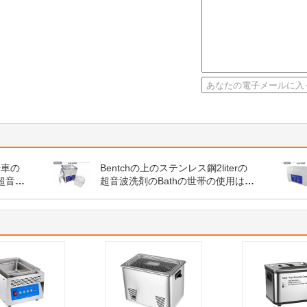
転車の
Bentchの上のステンレス鋼2literの
超音波
超音波洗剤のBathの世帯の使用は殺
超音
菌します