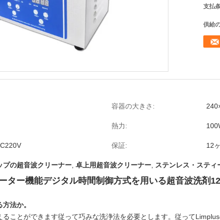
支払条
供給の
容器の大きさ:
240
熱力:
100
AC220V
保証:
12
ップの超音波クリーナー
,
卓上用超音波クリーナー
,
ステンレス・スティ
上のヒーター機能デジタル時間制御方式を用いる超音波洗剤12
る方法か。
ることができます従って巧みな洗浄法を必要とします。従ってLimplu