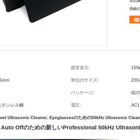
支払条
供給の
超音波力:
15
55mm
単位のサイズ:
235
パッケージ:
絵の
ステンレス鋼
電圧:
AC1
wel Ultrasonic Cleaner
,
Eyeglassesのための50kHz Ultrasonic Clean
in Auto Offのための新しいProfessional 50kHz Ultrasoni