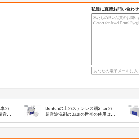
私達に直接お問い合わせ
転車の
Bentchの上のステンレス鋼2literの
超音波
超音波洗剤のBathの世帯の使用は殺
超音
菌します