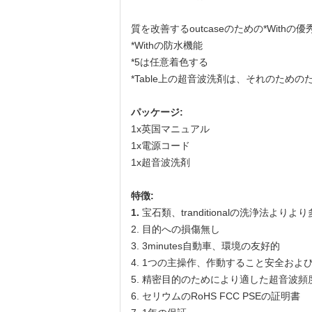
質を改善するoutcaseのための*Withの
*Withの防水機能
*5は任意着色する
*Table上の超音波洗剤は、それのため
パッケージ:
1x英国マニュアル
1x電源コード
1x超音波洗剤
特徴:
1.
宝石類、tranditionalの洗浄法よりより多
2. 目的への損傷無し
3. 3minutes自動車、環境の友好的
4. 1つの主操作、作動すること安全およ
5. 精密目的のためにより適した超音波頻度
6. セリウムのRoHS FCC PSEの証明書