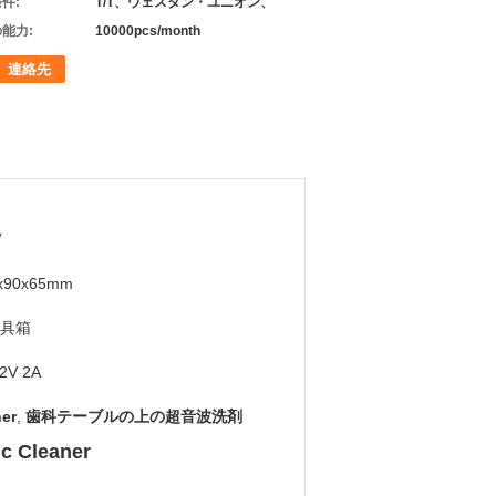
件:
T/T、ウェスタン・ユニオン、
能力:
10000pcs/month
連絡先
W
x90x65mm
具箱
2V 2A
er
,
歯科テーブルの上の超音波洗剤
c Cleaner