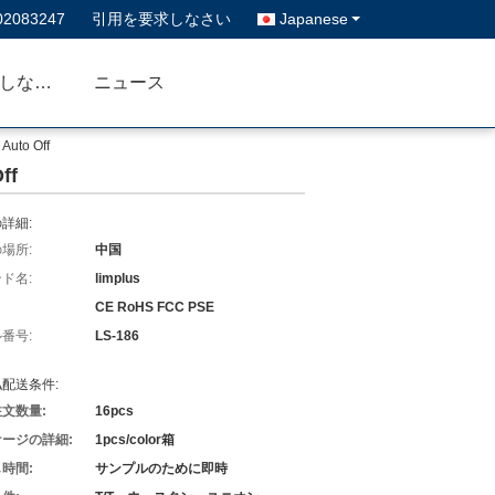
02083247
引用を要求しなさい
Japanese
私達に連絡しなさい
ニュース
Auto Off
ff
詳細:
場所:
中国
ド名:
limplus
CE RoHS FCC PSE
番号:
LS-186
配送条件:
文数量:
16pcs
ージの詳細:
1pcs/color箱
時間:
サンプルのために即時