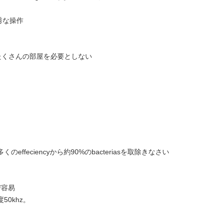
優秀な操作
のたくさんの部屋を必要としない
くのeffeciencyから約90%のbacteriasを取除きなさい
び容易
50khz。