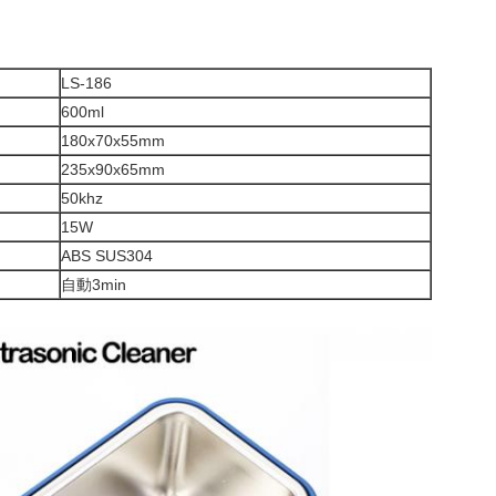
LS-186
600ml
180x70x55mm
235x90x65mm
50khz
15W
ABS SUS304
自動3min