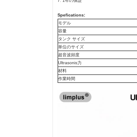
7. 1年の保証
Spefications:
モデル
容量
タンク サイズ
単位のサイズ
超音波頻度
Ultrasonis力
材料
作業時間