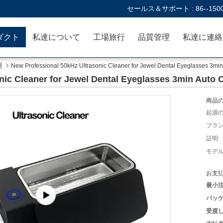
セールス＆サポート :
86--150
ダクト
私達について
工場旅行
品質管理
剤
New Professional 50kHz Ultrasonic Cleaner for Jewel Dental Eyeglasses 3min 
nic Cleaner for Jewel Dental Eyeglasses 3min Auto O
商品の
起源の
ブラン
証明:
モデル
お支払
最小注
パッケ
受渡し