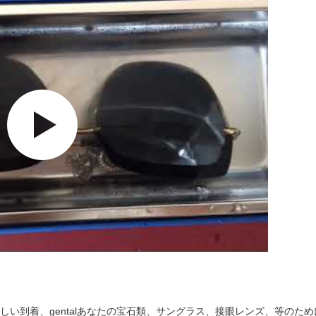
高周波の新しい到着、gentalあなたの宝石類、サングラス、接眼レンズ、等のた