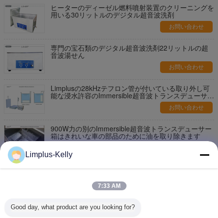
ヒーターのディーゼル燃料噴射装置のクリーニングを
用いる30リットルのデジタル超音波洗剤
お問い合わせ
専門の宝石類のデジタル超音波洗剤22リットルの超
音波湯せん
お問い合わせ
Limplusの28kHzテフロン管が付いている取り外し可
能な浸水許容のImmersible超音波トランスデューサー
箱
お問い合わせ
900W力の別のImmersible超音波トランスデューサー
箱はきれいな車の部品のために油を取り除きます
お問い合わせ
Limplus-Kelly
316L高い発電の非破壊的なテストのための超音波ト
ランスデューサーの発電機、SUS304
7:33 AM
お問い合わせ
Good day, what product are you looking for?
ステンレス鋼の移動可能なImmersible超音波トランス
デューサーのパック1200W 28kHz LS-24T