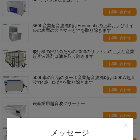
お問い合わせ
360L産業超音波洗剤はPenumaticの上昇およびオイ
ルの表面のスキマーと油を取り除きます
お問い合わせ
飛行機の部品のための2000のリットルの巨大な産業
超音波洗剤は油を取り除きます
お問い合わせ
500L車の部品のターボ産業超音波洗剤は4500W超音
波力40kHzの油を取り除きます
お問い合わせ
銃産業用超音波クリーナー
お問い合わせ
ステンレス鋼の超音波清浄機械
メッセージ