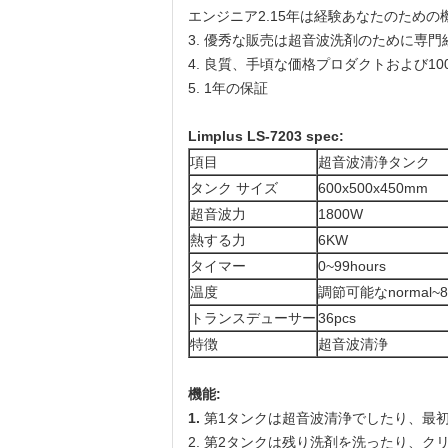
エンジニア2.15年は経験あなたのための
3. 優秀な販売は超音波洗剤のために専
4. 良質、手頃な価格プロダクトおよび10
5. 1年の保証
Limplus LS-7203 spec:
項目
超音波清浄タンク
タンク サイズ
600x500x450mm
超音波力
1800W
熱する力
6KW
タイマー
0~99hours
温度
調節可能なnormal~8
トランスデューサー
36pcs
特徴
超音波清浄
機能:
1.
第1タンクは超音波清浄でしたり、最
2. 第2タンクは残り洗剤を洗ったり、