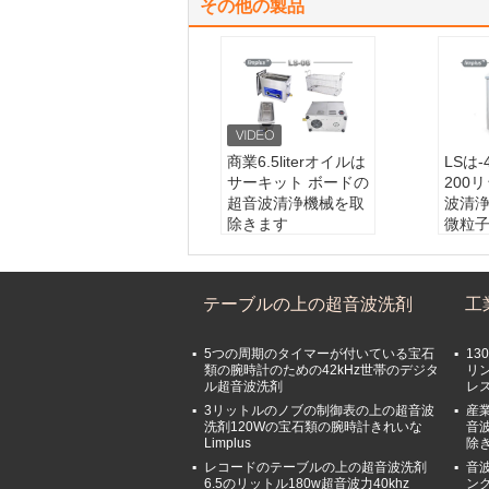
その他の製品
商業6.5literオイルは
LSは-
サーキット ボードの
200
超音波清浄機械を取
波清
除きます
微粒
容量:
6.5l
容量:
タイマー:
調節可能
超音波
な0~30minutes
熱する
テーブルの上の超音波洗剤
工
温度:
20~80C ajdust
超音波
超音波頻度:
40KHz
40kHz
5つの周期のタイマーが付いている宝石
13
類の腕時計のための42kHz世帯のデジタ
リン
ル超音波洗剤
レ
3リットルのノブの制御表の上の超音波
産業
洗剤120Wの宝石類の腕時計きれいな
音波
Limplus
除
レコードのテーブルの上の超音波洗剤
音
6.5のリットル180w超音波力40khz
ン