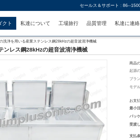
セールス＆サポート :
86--150
ダクト
私達について
工場旅行
品質管理
の洗浄を用いる産業ステンレス鋼28kHzの超音波清浄機械
ンレス鋼28kHzの超音波清浄機械
商品の
起源の
ブラン
モデル
お支払
最小注
パッケ
受渡し
支払条