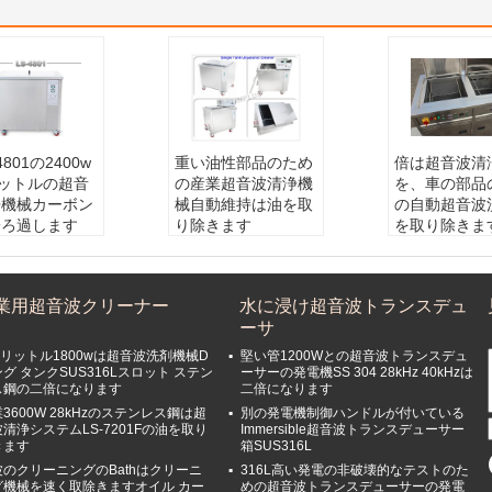
4801の2400w
重い油性部品のため
倍は超音波清
リットルの超音
の産業超音波清浄機
を、車の部品
浄機械カーボン
械自動維持は油を取
の自動超音波
子ろ過します
り除きます
を取り除きま
200liter
容量:
38Liter
クに入れます
力:
2400watts
材料:
ステンレス鋼3
材料:
SU 304
力:
6000W
04
容量:
135L /
業用超音波クリーナー
水に浸け超音波トランスデュ
頻度:
28kHz/
超音波力:
600W
頻度:
28kHzか
ーサ
頻度:
40KHz
z
電圧:
AC220V
0リットル1800wは超音波洗剤機械D
堅い管1200Wとの超音波トランスデュ
seかAC380V 
グ タンクSUS316Lスロット ステン
ーサーの発電機SS 304 28kHz 40kHzは
ス鋼の二倍になります
二倍になります
e
3600W 28kHzのステンレス鋼は超
別の発電機制御ハンドルが付いている
清浄システムLS-7201Fの油を取り
Immersible超音波トランスデューサー
きます
箱SUS316L
波のクリーニングのBathはクリーニ
316L高い発電の非破壊的なテストのた
グ機械を速く取除きますオイル カー
めの超音波トランスデューサーの発電