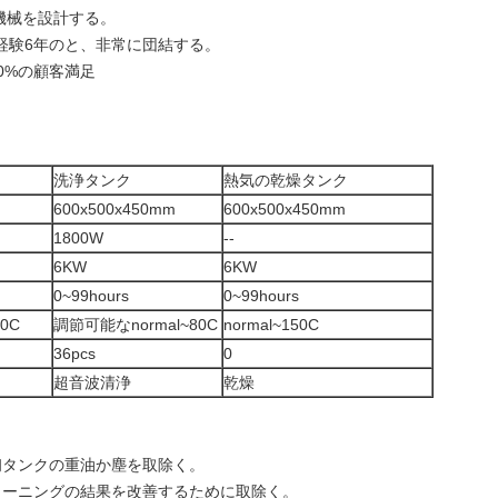
機械を設計する。
門経験6年のと、非常に団結する。
0%の顧客満足
洗浄タンク
熱気の乾燥タンク
600x500x450mm
600x500x450mm
1800W
--
6KW
6KW
0~99hours
0~99hours
0C
調節可能なnormal~80C
normal~150C
36pcs
0
超音波清浄
乾燥
初タンクの重油か塵を取除く。
クリーニングの結果を改善するために取除く。