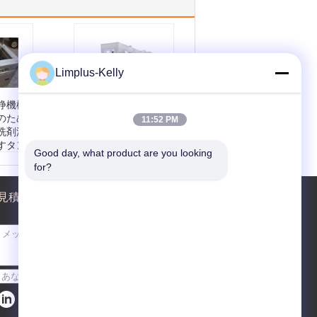
Limplus-Kelly
浄機械
オイルのスキマーの
のため
スプレーの配管シス
11:52 PM
洗剤油
テム3600Wが付いて
すタン
いる3つのタンク真
Good day, what product are you looking 
鍮の超音波洗剤
for?
/316L
タンク サイズ:
550x
 タンク
1200x500mm
見積依頼
40kH
超音波力:
3600W
超音波頻度:
40KHz
 3pha
材料:
SUS304
3phas
送って下さい