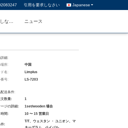
02083247
引用を要求しなさい
Japanese
私達に連絡しなさい
ニュース
詳細:
場所:
中国
ド名:
Limplus
番号:
LS-7203
配送条件:
文数量:
1
ージの詳細:
1set/wooden 場合
時間:
10 〜 15 営業日
T/T、ウェスタン ・ ユニオン、マ
件:
ネーグラム、ペイパル