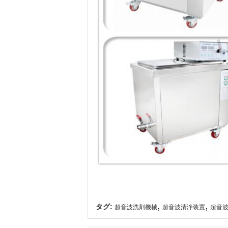
,
,
タグ:
超音波洗剤機械
超音波清浄装置
超音