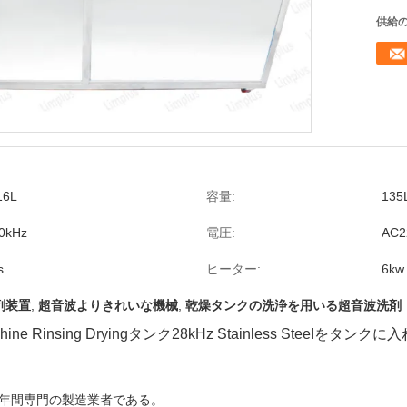
供給の
16L
容量:
135
0kHz
電圧:
AC2
s
ヒーター:
6kw
剤装置
,
超音波よりきれいな機械
,
乾燥タンクの洗浄を用いる超音波洗剤
g Machine Rinsing Dryingタンク28kHz Stainless Steelをタンクに
rの工場は10年間専門の製造業者である。